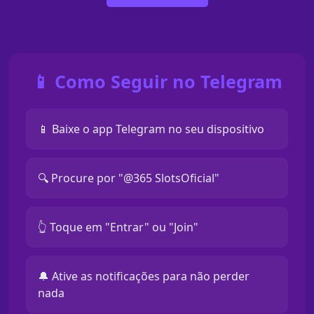
📱 Como Seguir no Telegram
📱 Baixe o app Telegram no seu dispositivo
🔍 Procure por "@365 SlotsOficial"
👆 Toque em "Entrar" ou "Join"
🔔 Ative as notificações para não perder
nada