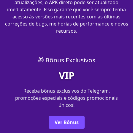
atualizações, o APK direto pode ser atualizado
imediatamente. Isso garante que você sempre tenha
acesso às versões mais recentes com as últimas
correções de bugs, melhorias de performance e novos
recursos.
🎁 Bônus Exclusivos
VIP
Receba bônus exclusivos do Telegram,
promoções especiais e códigos promocionais
únicos!
Ver Bônus