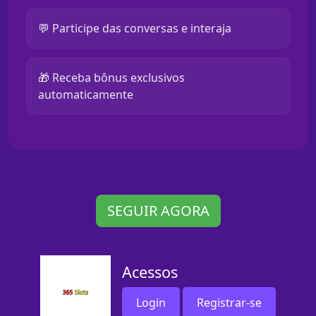
💬 Participe das conversas e interaja
🎁 Receba bônus exclusivos
automaticamente
SEGUIR AGORA
Acessos
Login
Registrar-se