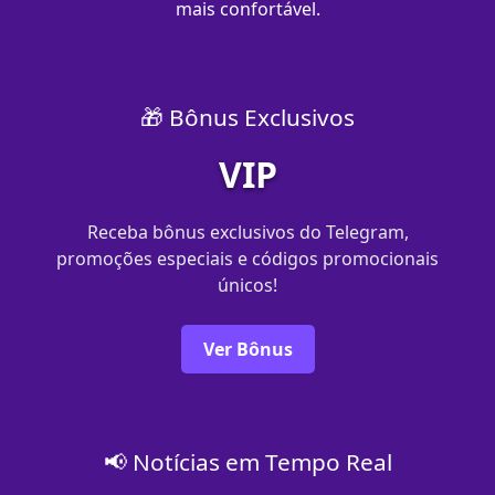
mais confortável.
🎁 Bônus Exclusivos
VIP
Receba bônus exclusivos do Telegram,
promoções especiais e códigos promocionais
únicos!
Ver Bônus
📢 Notícias em Tempo Real