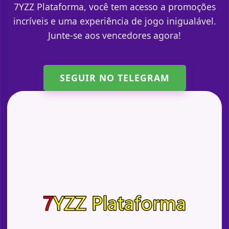
7YZZ Plataforma, você tem acesso a promoções
incríveis e uma experiência de jogo inigualável.
Junte-se aos vencedores agora!
SEGUIR NO TELEGRAM