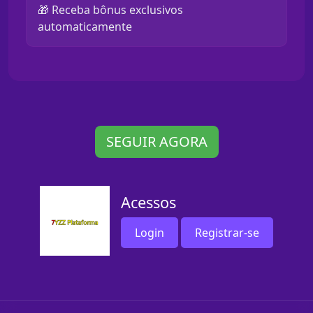
🎁 Receba bônus exclusivos
automaticamente
SEGUIR AGORA
Acessos
Login
Registrar-se